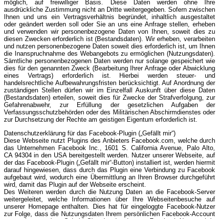
möglich, auf freiwilliger Basis. Diese Daten werden ohne Ihre
ausdrückliche Zustimmung nicht an Dritte weitergegeben. Sofern zwischen
Ihnen und uns ein Vertragsverhältnis begründet, inhaltlich ausgestaltet
oder geändert werden soll oder Sie an uns eine Anfrage stellen, erheben
und verwenden wir personenbezogene Daten von Ihnen, soweit dies zu
diesen Zwecken erforderlich ist (Bestandsdaten). Wir erheben, verarbeiten
und nutzen personenbezogene Daten soweit dies erforderlich ist, um Ihnen
die Inanspruchnahme des Webangebots zu ermöglichen (Nutzungsdaten).
Sämtliche personenbezogenen Daten werden nur solange gespeichert wie
dies für den genannten Zweck (Bearbeitung Ihrer Anfrage oder Abwicklung
eines Vertrags) erforderlich ist. Hierbei werden steuer- und
handelsrechtliche Aufbewahrungsfristen berücksichtigt. Auf Anordnung der
zuständigen Stellen dürfen wir im Einzelfall Auskunft über diese Daten
(Bestandsdaten) erteilen, soweit dies für Zwecke der Strafverfolgung, zur
Gefahrenabwehr, zur Erfüllung der gesetzlichen Aufgaben der
Verfassungsschutzbehörden oder des Militärischen Abschirmdienstes oder
zur Durchsetzung der Rechte am geistigen Eigentum erforderlich ist.
Datenschutzerklärung für das Facebook-Plugin („Gefällt mir“)
Diese Webseite nutzt Plugins des Anbieters Facebook.com, welche durch
das Unternehmen Facebook Inc., 1601 S. California Avenue, Palo Alto,
CA 94304 in den USA bereitgestellt werden. Nutzer unserer Webseite, auf
der das Facebook-Plugin („Gefällt mir“-Button) installiert ist, werden hiermit
darauf hingewiesen, dass durch das Plugin eine Verbindung zu Facebook
aufgebaut wird, wodurch eine Übermittlung an Ihren Browser durchgeführt
wird, damit das Plugin auf der Webseite erscheint.
Des Weiteren werden durch die Nutzung Daten an die Facebook-Server
weitergeleitet, welche Informationen über Ihre Webseitenbesuche auf
unserer Homepage enthalten. Dies hat für eingeloggte Facebook-Nutzer
zur Folge, dass die Nutzungsdaten Ihrem persönlichen Facebook-Account