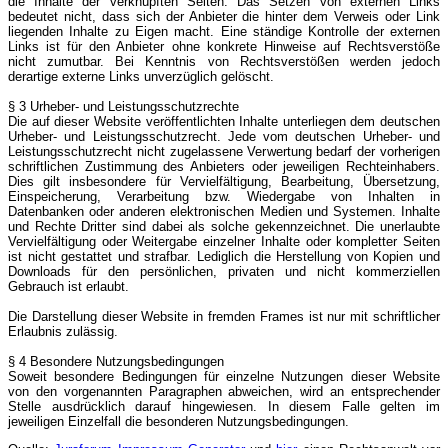
die Inhalte der verknüpften Seiten. Das Setzen von externen Links
bedeutet nicht, dass sich der Anbieter die hinter dem Verweis oder Link
liegenden Inhalte zu Eigen macht. Eine ständige Kontrolle der externen
Links ist für den Anbieter ohne konkrete Hinweise auf Rechtsverstöße
nicht zumutbar. Bei Kenntnis von Rechtsverstößen werden jedoch
derartige externe Links unverzüglich gelöscht.
§ 3 Urheber- und Leistungsschutzrechte
Die auf dieser Website veröffentlichten Inhalte unterliegen dem deutschen
Urheber- und Leistungsschutzrecht. Jede vom deutschen Urheber- und
Leistungsschutzrecht nicht zugelassene Verwertung bedarf der vorherigen
schriftlichen Zustimmung des Anbieters oder jeweiligen Rechteinhabers.
Dies gilt insbesondere für Vervielfältigung, Bearbeitung, Übersetzung,
Einspeicherung, Verarbeitung bzw. Wiedergabe von Inhalten in
Datenbanken oder anderen elektronischen Medien und Systemen. Inhalte
und Rechte Dritter sind dabei als solche gekennzeichnet. Die unerlaubte
Vervielfältigung oder Weitergabe einzelner Inhalte oder kompletter Seiten
ist nicht gestattet und strafbar. Lediglich die Herstellung von Kopien und
Downloads für den persönlichen, privaten und nicht kommerziellen
Gebrauch ist erlaubt.
Die Darstellung dieser Website in fremden Frames ist nur mit schriftlicher
Erlaubnis zulässig.
§ 4 Besondere Nutzungsbedingungen
Soweit besondere Bedingungen für einzelne Nutzungen dieser Website
von den vorgenannten Paragraphen abweichen, wird an entsprechender
Stelle ausdrücklich darauf hingewiesen. In diesem Falle gelten im
jeweiligen Einzelfall die besonderen Nutzungsbedingungen.