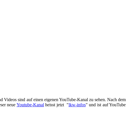
nd Videos sind auf einen eigenen YouTube-Kanal zu sehen. Nach dem
eser neue
Youtube-Kanal
heisst jetzt "
lkw-infos
" und ist auf YouTube