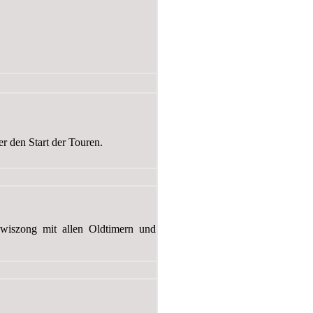
r den Start der Touren.
iszong mit allen Oldtimern und