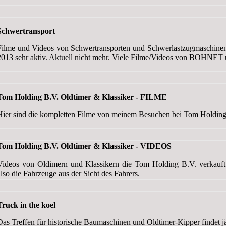
Schwertransport
Filme und Videos von Schwertransporten und Schwerlastzugmaschinen.
2013 sehr aktiv. Aktuell nicht mehr. Viele Filme/Videos von BOHNET
Tom Holding B.V. Oldtimer & Klassiker - FILME
Hier sind die kompletten Filme von meinem Besuchen bei Tom Holding
Tom Holding B.V. Oldtimer & Klassiker - VIDEOS
Videos von Oldimern und Klassikern die Tom Holding B.V. verkauft.
also die Fahrzeuge aus der Sicht des Fahrers.
Truck in the koel
Das Treffen für historische Baumaschinen und Oldtimer-Kipper findet jäh