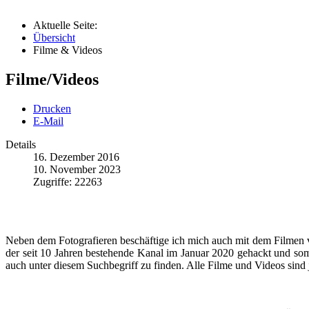
Aktuelle Seite:
Übersicht
Filme & Videos
Filme/Videos
Drucken
E-Mail
Details
16. Dezember 2016
10. November 2023
Zugriffe: 22263
Neben dem Fotografieren beschäftige ich mich auch mit dem Filmen
der seit 10 Jahren bestehende Kanal im Januar 2020 gehackt und som
auch unter diesem Suchbegriff zu finden. Alle Filme und Videos sind je