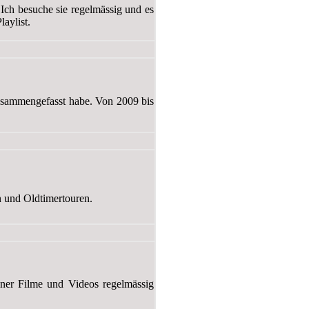
ch besuche sie regelmässig und es
aylist.
 zusammengefasst habe. Von 2009 bis
n und Oldtimertouren.
ner Filme und Videos regelmässig