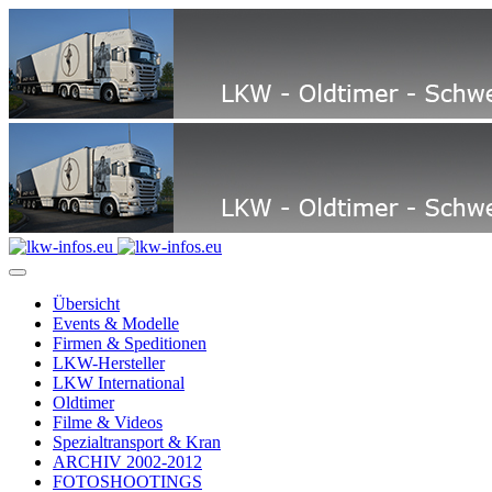
Übersicht
Events & Modelle
Firmen & Speditionen
LKW-Hersteller
LKW International
Oldtimer
Filme & Videos
Spezialtransport & Kran
ARCHIV 2002-2012
FOTOSHOOTINGS