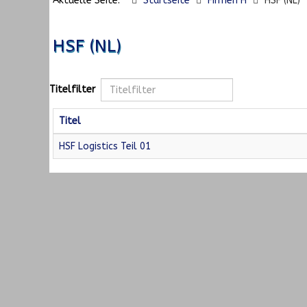
Aktuelle Seite:
Startseite
Firmen H
HSF (NL)
HSF (NL)
Titelfilter
Titel
HSF Logistics Teil 01