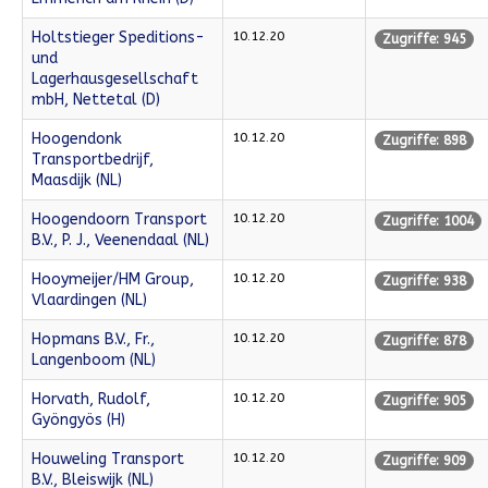
Holtstieger Speditions-
10.12.20
Zugriffe: 945
und
Lagerhausgesellschaft
mbH, Nettetal (D)
Hoogendonk
10.12.20
Zugriffe: 898
Transportbedrijf,
Maasdijk (NL)
Hoogendoorn Transport
10.12.20
Zugriffe: 1004
B.V., P. J., Veenendaal (NL)
Hooymeijer/HM Group,
10.12.20
Zugriffe: 938
Vlaardingen (NL)
Hopmans B.V., Fr.,
10.12.20
Zugriffe: 878
Langenboom (NL)
Horvath, Rudolf,
10.12.20
Zugriffe: 905
Gyöngyös (H)
Houweling Transport
10.12.20
Zugriffe: 909
B.V., Bleiswijk (NL)