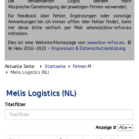
Die verwendeten Logos werden nach
Absprache/Genehmigung der jeweiligen Firmen verwendet.
Für Feedback über Fehler, Ergänzungen oder sonstige
Anmerkungen bin ich immer offen. Wer Fehler findet, kann
mir diese bitte einfach per Mail wheix(at)lkw-infos.eu
mitteilen.
Dies ist eine Website/Homepage von
www.lkw-infos.eu
. ©
W. Heix 2016-2023 -
Impressum & Datenschutzerklärung
Aktuelle Seite:
Startseite
Firmen M
Melis Logistics (NL)
Melis Logistics (NL)
Titelfilter
Anzeige #