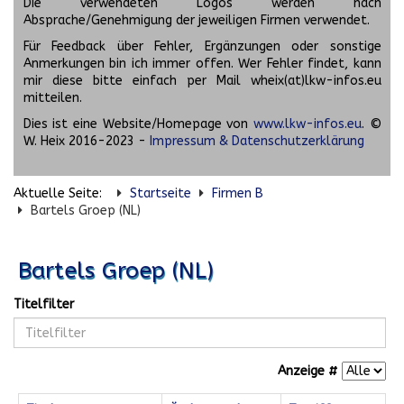
Die verwendeten Logos werden nach
Absprache/Genehmigung der jeweiligen Firmen verwendet.
Für Feedback über Fehler, Ergänzungen oder sonstige
Anmerkungen bin ich immer offen. Wer Fehler findet, kann
mir diese bitte einfach per Mail wheix(at)lkw-infos.eu
mitteilen.
Dies ist eine Website/Homepage von
www.lkw-infos.eu
. ©
W. Heix 2016-2023 -
Impressum & Datenschutzerklärung
Aktuelle Seite:
Startseite
Firmen B
Bartels Groep (NL)
Bartels Groep (NL)
Titelfilter
Anzeige #