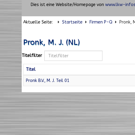
Dies ist eine Website/Homepage von
www.lkw-infos
Aktuelle Seite:
Startseite
Firmen P-Q
Pronk, M
Pronk, M. J. (NL)
Titelfilter
Titel
Pronk B.V., M. J. Teil 01