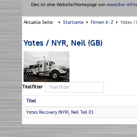
Dies ist eine Website/Homepage von
www.lkw-infos
Aktuelle Seite:
Startseite
Firmen X-Z
Yates / 
Yates / NYR, Neil (GB)
Titelfilter
Titel
Yates Recovery (NYR), Neil Teil 01