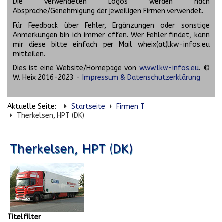
Die verwendeten Logos werden nach
Absprache/Genehmigung der jeweiligen Firmen verwendet.
Für Feedback über Fehler, Ergänzungen oder sonstige
Anmerkungen bin ich immer offen. Wer Fehler findet, kann
mir diese bitte einfach per Mail wheix(at)lkw-infos.eu
mitteilen.
Dies ist eine Website/Homepage von
www.lkw-infos.eu
. ©
W. Heix 2016-2023 -
Impressum & Datenschutzerklärung
Aktuelle Seite:
Startseite
Firmen T
Therkelsen, HPT (DK)
Therkelsen, HPT (DK)
Titelfilter