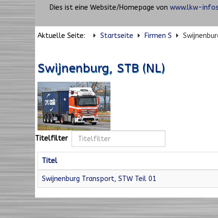
Dies ist eine Website/Homepage von
www.lkw-infos
Aktuelle Seite:
Startseite
Firmen S
Swijnenbur
Swijnenburg, STB (NL)
Titelfilter
Titel
Swijnenburg Transport, STW Teil 01