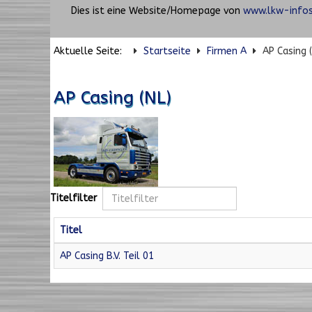
Dies ist eine Website/Homepage von
www.lkw-infos
Aktuelle Seite:
Startseite
Firmen A
AP Casing 
AP Casing (NL)
Titelfilter
Titel
AP Casing B.V. Teil 01