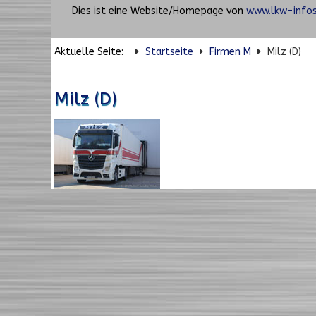
Dies ist eine Website/Homepage von
www.lkw-infos
Aktuelle Seite:
Startseite
Firmen M
Milz (D)
Milz (D)