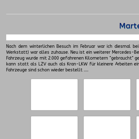
Marte
Nach dem winterlichen Besuch im Februar war ich diesmal be
Werkstatt) war alles zuhause. Neu ist ein weiterer Mercedes-
Fahrzeug wurde mit 2.000 gefahrenen Kilometern "gebraucht" gek
kann statt als LZV auch als Kran-LKW für kleinere Arbeiten e
Fahrzeuge sind schon wieder bestellt .....