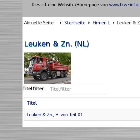
Dies ist eine Website/Homepage von
www.lkw-infos
Aktuelle Seite:
Startseite
Firmen L
Leuken & Zn
Leuken & Zn. (NL)
Titelfilter
Titel
Leuken & Zn., H. van Teil 01