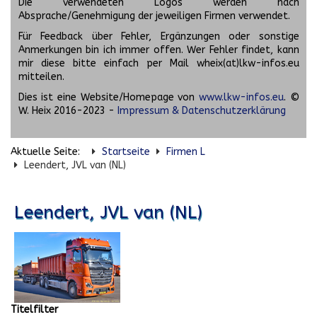
Die verwendeten Logos werden nach
Absprache/Genehmigung der jeweiligen Firmen verwendet.
Für Feedback über Fehler, Ergänzungen oder sonstige
Anmerkungen bin ich immer offen. Wer Fehler findet, kann
mir diese bitte einfach per Mail wheix(at)lkw-infos.eu
mitteilen.
Dies ist eine Website/Homepage von
www.lkw-infos.eu
. ©
W. Heix 2016-2023 -
Impressum & Datenschutzerklärung
Aktuelle Seite:
Startseite
Firmen L
Leendert, JVL van (NL)
Leendert, JVL van (NL)
Titelfilter