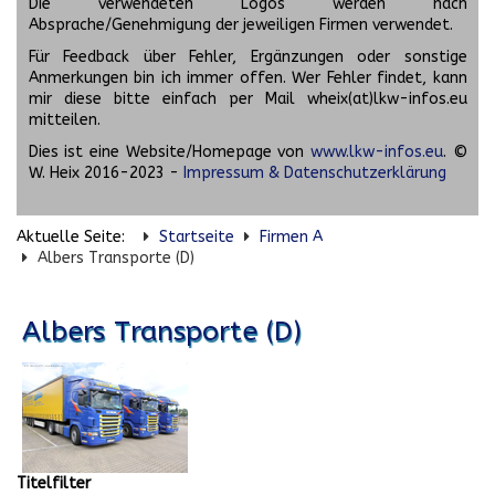
Die verwendeten Logos werden nach
Absprache/Genehmigung der jeweiligen Firmen verwendet.
Für Feedback über Fehler, Ergänzungen oder sonstige
Anmerkungen bin ich immer offen. Wer Fehler findet, kann
mir diese bitte einfach per Mail wheix(at)lkw-infos.eu
mitteilen.
Dies ist eine Website/Homepage von
www.lkw-infos.eu
. ©
W. Heix 2016-2023 -
Impressum & Datenschutzerklärung
Aktuelle Seite:
Startseite
Firmen A
Albers Transporte (D)
Albers Transporte (D)
Titelfilter