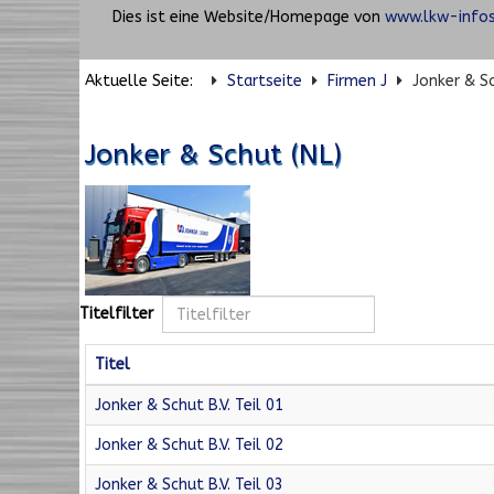
Dies ist eine Website/Homepage von
www.lkw-infos
Aktuelle Seite:
Startseite
Firmen J
Jonker & Sc
Jonker & Schut (NL)
Titelfilter
Titel
Jonker & Schut B.V. Teil 01
Jonker & Schut B.V. Teil 02
Jonker & Schut B.V. Teil 03