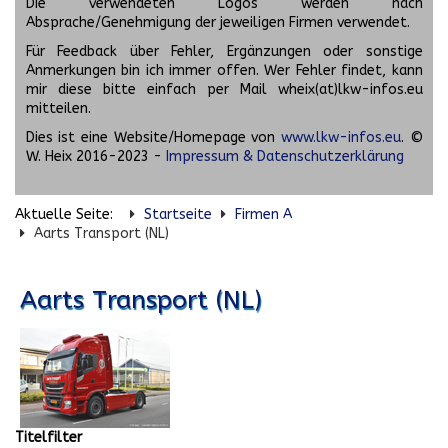
Die verwendeten Logos werden nach
Absprache/Genehmigung der jeweiligen Firmen verwendet.
Für Feedback über Fehler, Ergänzungen oder sonstige
Anmerkungen bin ich immer offen. Wer Fehler findet, kann
mir diese bitte einfach per Mail wheix(at)lkw-infos.eu
mitteilen.
Dies ist eine Website/Homepage von
www.lkw-infos.eu
. ©
W. Heix 2016-2023 -
Impressum & Datenschutzerklärung
Aktuelle Seite:
Startseite
Firmen A
Aarts Transport (NL)
Aarts Transport (NL)
Titelfilter