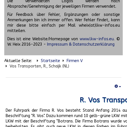
Die verwendeten Logos werden nach
Absprache/Genehmigung der jeweiligen Firmen verwendet.
Für Feedback über Fehler, Ergänzungen oder sonstige
Anmerkungen bin ich immer offen. Wer Fehler findet, kann
mir diese bitte einfach per Mail wheix(at)lkw-infos.eu
mitteilen.
Dies ist eine Website/Homepage von
www.lkw-infos.eu
. ©
W. Heix 2016-2023 -
Impressum & Datenschutzerklärung
Aktuelle Seite:
Startseite
Firmen V
Vos Transporten, R., Schaijk (NL)
R. Vos Transpo
Der Fuhrpark der Firma R. Vos besteht Stand Anfang 2014 au
Beschriftung "R. Vos". Dazu kommen rund 10 gelb-grüne LKW mit
LKW mit der Beschriftung "Botrans. Die Firma Botrans wurde 
beibehalten. Es gibt auch neue LKW in diesen Farben im Fuhr