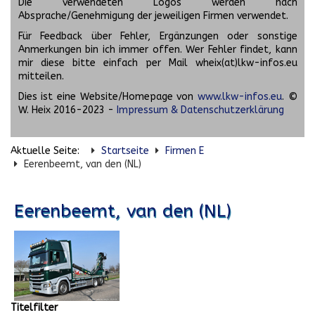
Die verwendeten Logos werden nach
Absprache/Genehmigung der jeweiligen Firmen verwendet.
Für Feedback über Fehler, Ergänzungen oder sonstige
Anmerkungen bin ich immer offen. Wer Fehler findet, kann
mir diese bitte einfach per Mail wheix(at)lkw-infos.eu
mitteilen.
Dies ist eine Website/Homepage von
www.lkw-infos.eu
. ©
W. Heix 2016-2023 -
Impressum & Datenschutzerklärung
Aktuelle Seite:
Startseite
Firmen E
Eerenbeemt, van den (NL)
Eerenbeemt, van den (NL)
Titelfilter