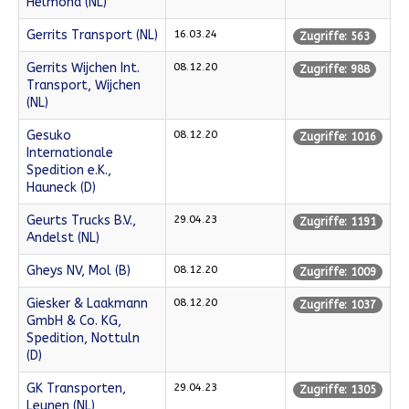
Helmond (NL)
Gerrits Transport (NL)
16.03.24
Zugriffe: 563
Gerrits Wijchen Int.
08.12.20
Zugriffe: 988
Transport, Wijchen
(NL)
Gesuko
08.12.20
Zugriffe: 1016
Internationale
Spedition e.K.,
Hauneck (D)
Geurts Trucks B.V.,
29.04.23
Zugriffe: 1191
Andelst (NL)
Gheys NV, Mol (B)
08.12.20
Zugriffe: 1009
Giesker & Laakmann
08.12.20
Zugriffe: 1037
GmbH & Co. KG,
Spedition, Nottuln
(D)
GK Transporten,
29.04.23
Zugriffe: 1305
Leunen (NL)