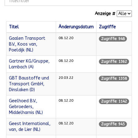
Anzeige #
Titel
Änderungsdatum
Zugriffe
Gaalen Transport
08.12.20
Zugriffe: 948
B.V., Koos van,
Poeldijk (NL)
Gartner KG/Gruppe,
08.12.20
Zugriffe: 1362
Lambach (A)
GBT Baustoffe und
20.03.22
Zugriffe: 1358
Transport GmbH,
Dinslaken (D)
Geelhoed B.V.,
08.12.20
Zugriffe: 1142
Gebroeders,
Middelharnis (NL)
Geest International,
08.12.20
Zugriffe: 945
van, de Lier (NL)