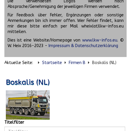
Die verwendeten Logos werden nach
Absprache/Genehmigung der jeweiligen Firmen verwendet.
Für Feedback über Fehler, Ergänzungen oder sonstige
Anmerkungen bin ich immer offen. Wer Fehler findet, kann
mir diese bitte einfach per Mail wheix(at)lkw-infos.eu
mitteilen.
Dies ist eine Website/Homepage von
www.lkw-infos.eu
. ©
W. Heix 2016-2023 -
Impressum & Datenschutzerklärung
Aktuelle Seite:
Startseite
Firmen B
Boskalis (NL)
Boskalis (NL)
Titelfilter