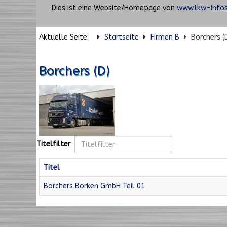
Dies ist eine Website/Homepage von
www.lkw-infos
Aktuelle Seite:
Startseite
Firmen B
Borchers (
Borchers (D)
Titelfilter
Titel
Borchers Borken GmbH Teil 01